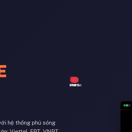
E
Viettel
FPT
VNPT
với hệ thống phủ sóng
lớn: Viettel, FPT, VNPT