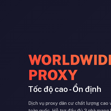
WORLDWID
PROXY
Tốc độ cao - Ổn định
Dịch vụ proxy dân cư chất lượng cao 
toàn quốc. Hỗ trợ đầy đủ 3 nhà mạng 