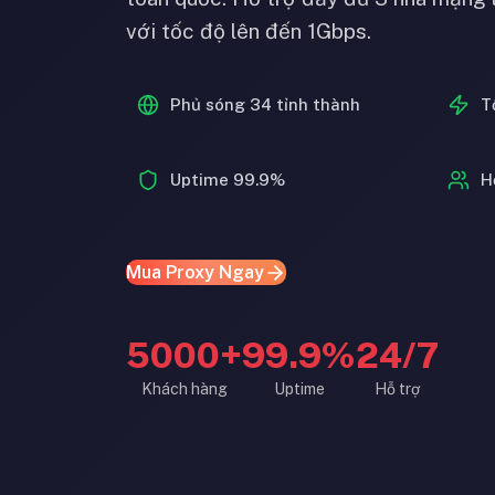
với tốc độ lên đến 1Gbps.
Phủ sóng 34 tỉnh thành
T
Uptime 99.9%
H
Mua Proxy Ngay
5000+
99.9%
24/7
Khách hàng
Uptime
Hỗ trợ