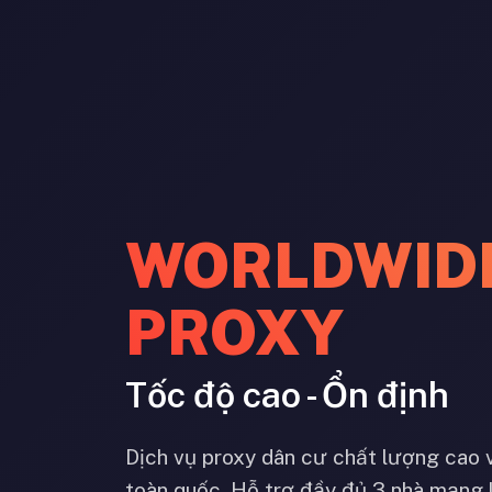
WORLDWID
PROXY
Tốc độ cao - Ổn định
Dịch vụ proxy dân cư chất lượng cao 
toàn quốc. Hỗ trợ đầy đủ 3 nhà mạng 