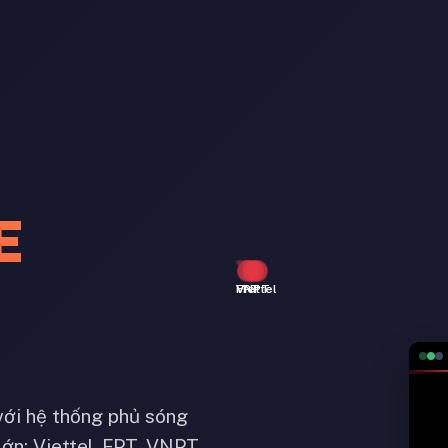
E
Viettel
FPT
VNPT
với hệ thống phủ sóng
lớn: Viettel, FPT, VNPT