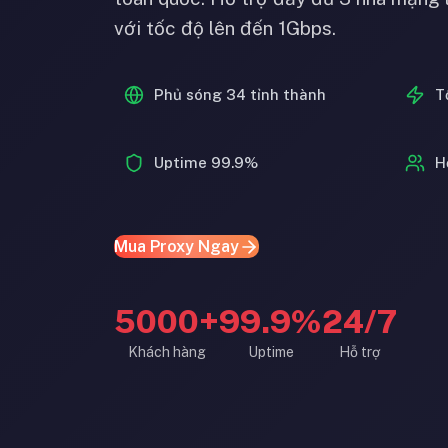
với tốc độ lên đến 1Gbps.
Phủ sóng 34 tỉnh thành
T
Uptime 99.9%
H
Mua Proxy Ngay
5000+
99.9%
24/7
Khách hàng
Uptime
Hỗ trợ