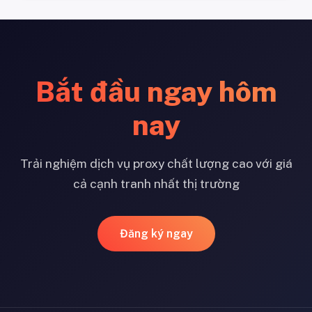
Bắt đầu ngay hôm
nay
Trải nghiệm dịch vụ proxy chất lượng cao với giá
cả cạnh tranh nhất thị trường
Đăng ký ngay